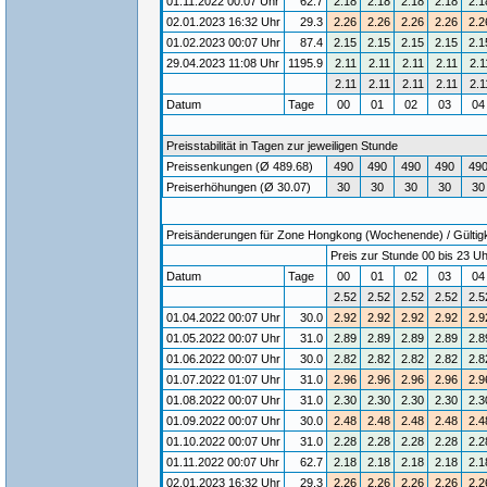
01.11.2022 00:07 Uhr
62.7
2.18
2.18
2.18
2.18
2.1
02.01.2023 16:32 Uhr
29.3
2.26
2.26
2.26
2.26
2.2
01.02.2023 00:07 Uhr
87.4
2.15
2.15
2.15
2.15
2.1
29.04.2023 11:08 Uhr
1195.9
2.11
2.11
2.11
2.11
2.1
2.11
2.11
2.11
2.11
2.1
Datum
Tage
00
01
02
03
0
Preisstabilität in Tagen zur jeweiligen Stunde
Preissenkungen (Ø 489.68)
490
490
490
490
49
Preiserhöhungen (Ø 30.07)
30
30
30
30
30
Preisänderungen für Zone Hongkong (Wochenende) / Gültigke
Preis zur Stunde 00 bis 23 Uh
Datum
Tage
00
01
02
03
0
2.52
2.52
2.52
2.52
2.5
01.04.2022 00:07 Uhr
30.0
2.92
2.92
2.92
2.92
2.9
01.05.2022 00:07 Uhr
31.0
2.89
2.89
2.89
2.89
2.8
01.06.2022 00:07 Uhr
30.0
2.82
2.82
2.82
2.82
2.8
01.07.2022 01:07 Uhr
31.0
2.96
2.96
2.96
2.96
2.9
01.08.2022 00:07 Uhr
31.0
2.30
2.30
2.30
2.30
2.3
01.09.2022 00:07 Uhr
30.0
2.48
2.48
2.48
2.48
2.4
01.10.2022 00:07 Uhr
31.0
2.28
2.28
2.28
2.28
2.2
01.11.2022 00:07 Uhr
62.7
2.18
2.18
2.18
2.18
2.1
02.01.2023 16:32 Uhr
29.3
2.26
2.26
2.26
2.26
2.2