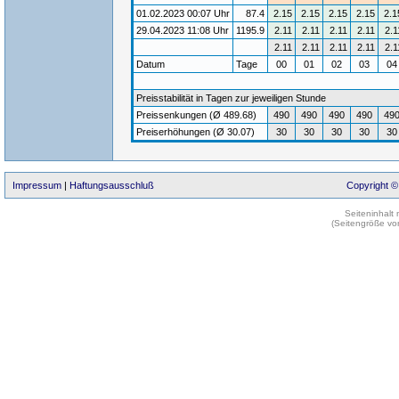
01.02.2023 00:07 Uhr
87.4
2.15
2.15
2.15
2.15
2.1
29.04.2023 11:08 Uhr
1195.9
2.11
2.11
2.11
2.11
2.1
2.11
2.11
2.11
2.11
2.1
Datum
Tage
00
01
02
03
0
Preisstabilität in Tagen zur jeweiligen Stunde
Preissenkungen (Ø 489.68)
490
490
490
490
49
Preiserhöhungen (Ø 30.07)
30
30
30
30
30
Impressum
|
Haftungsausschluß
Copyright ©
Seiteninhalt
(Seitengröße vo