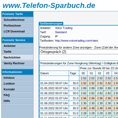
www.Telefon-Sparbuch.de
Festnetz Tarife
Schnellrechner
Tarifänderungen
Profirechner
Anbieter:
Voice Trading
LCR Download
Tarif:
Standard
Zugang:
IP
Festnetz Service
Tarifseiten:
http://www.voicetrading.com/rates
Anbieter
Preisänderung für andere Zone anzeigen - Zone (Zahl der Än
Tarife
Nachrichten
Vanity Rechner
Preisänderungen für Zone Hongkong (Werktag) / Gültigkeit d
Preis zur Stunde 00 bis 23 Uh
Informationen
Datum
Tage
00
01
02
03
0
Infobox
2.52
2.52
2.52
2.52
2.5
01.04.2022 00:07 Uhr
30.0
2.92
2.92
2.92
2.92
2.9
Lexikon
01.05.2022 00:07 Uhr
31.0
2.89
2.89
2.89
2.89
2.8
Kontakt
01.06.2022 00:07 Uhr
30.0
2.82
2.82
2.82
2.82
2.8
FAQ
01.07.2022 01:07 Uhr
31.0
2.96
2.96
2.96
2.96
2.9
Hilfe
01.08.2022 00:07 Uhr
31.0
2.30
2.30
2.30
2.30
2.3
01.09.2022 00:07 Uhr
30.0
2.48
2.48
2.48
2.48
2.4
01.10.2022 00:07 Uhr
31.0
2.28
2.28
2.28
2.28
2.2