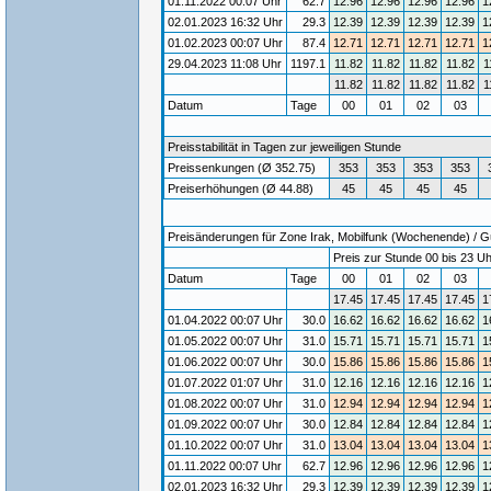
01.11.2022 00:07 Uhr
62.7
12.96
12.96
12.96
12.96
1
02.01.2023 16:32 Uhr
29.3
12.39
12.39
12.39
12.39
1
01.02.2023 00:07 Uhr
87.4
12.71
12.71
12.71
12.71
1
29.04.2023 11:08 Uhr
1197.1
11.82
11.82
11.82
11.82
1
11.82
11.82
11.82
11.82
1
Datum
Tage
00
01
02
03
Preisstabilität in Tagen zur jeweiligen Stunde
Preissenkungen (Ø 352.75)
353
353
353
353
Preiserhöhungen (Ø 44.88)
45
45
45
45
Preisänderungen für Zone Irak, Mobilfunk (Wochenende) / Gül
Preis zur Stunde 00 bis 23 Uh
Datum
Tage
00
01
02
03
17.45
17.45
17.45
17.45
1
01.04.2022 00:07 Uhr
30.0
16.62
16.62
16.62
16.62
1
01.05.2022 00:07 Uhr
31.0
15.71
15.71
15.71
15.71
1
01.06.2022 00:07 Uhr
30.0
15.86
15.86
15.86
15.86
1
01.07.2022 01:07 Uhr
31.0
12.16
12.16
12.16
12.16
1
01.08.2022 00:07 Uhr
31.0
12.94
12.94
12.94
12.94
1
01.09.2022 00:07 Uhr
30.0
12.84
12.84
12.84
12.84
1
01.10.2022 00:07 Uhr
31.0
13.04
13.04
13.04
13.04
1
01.11.2022 00:07 Uhr
62.7
12.96
12.96
12.96
12.96
1
02.01.2023 16:32 Uhr
29.3
12.39
12.39
12.39
12.39
1