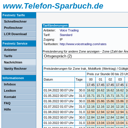
www.Telefon-Sparbuch.de
Festnetz Tarife
Schnellrechner
Tarifänderungen
Profirechner
Anbieter:
Voice Trading
LCR Download
Tarif:
Standard
Zugang:
IP
Festnetz Service
Tarifseiten:
http://www.voicetrading.com/rates
Anbieter
Preisänderung für andere Zone anzeigen - Zone (Zahl der Än
Tarife
Nachrichten
Vanity Rechner
Preisänderungen für Zone Irak, Mobilfunk (Werktag) / Gültigk
Preis zur Stunde 00 bis 23 Uh
Informationen
Datum
Tage
00
01
02
03
Infobox
17.45
17.45
17.45
17.45
1
01.04.2022 00:07 Uhr
30.0
16.62
16.62
16.62
16.62
1
Lexikon
01.05.2022 00:07 Uhr
31.0
15.71
15.71
15.71
15.71
1
Kontakt
01.06.2022 00:07 Uhr
30.0
15.86
15.86
15.86
15.86
1
FAQ
01.07.2022 01:07 Uhr
31.0
12.16
12.16
12.16
12.16
1
Hilfe
01.08.2022 00:07 Uhr
31.0
12.94
12.94
12.94
12.94
1
01.09.2022 00:07 Uhr
30.0
12.84
12.84
12.84
12.84
1
01.10.2022 00:07 Uhr
31.0
13.04
13.04
13.04
13.04
1