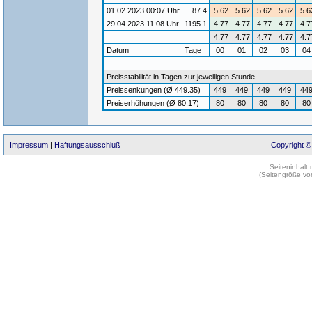
01.02.2023 00:07 Uhr
87.4
5.62
5.62
5.62
5.62
5.6
29.04.2023 11:08 Uhr
1195.1
4.77
4.77
4.77
4.77
4.7
4.77
4.77
4.77
4.77
4.7
Datum
Tage
00
01
02
03
0
Preisstabilität in Tagen zur jeweiligen Stunde
Preissenkungen (Ø 449.35)
449
449
449
449
44
Preiserhöhungen (Ø 80.17)
80
80
80
80
80
Impressum
|
Haftungsausschluß
Copyright ©
Seiteninhalt
(Seitengröße vo