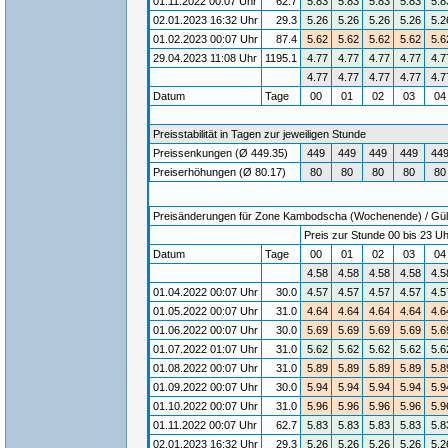
01.11.2022 00:07 Uhr
62.7
5.83
5.83
5.83
5.83
5.8
02.01.2023 16:32 Uhr
29.3
5.26
5.26
5.26
5.26
5.2
01.02.2023 00:07 Uhr
87.4
5.62
5.62
5.62
5.62
5.6
29.04.2023 11:08 Uhr
1195.1
4.77
4.77
4.77
4.77
4.7
4.77
4.77
4.77
4.77
4.7
Datum
Tage
00
01
02
03
0
Preisstabilität in Tagen zur jeweiligen Stunde
Preissenkungen (Ø 449.35)
449
449
449
449
44
Preiserhöhungen (Ø 80.17)
80
80
80
80
80
Preisänderungen für Zone Kambodscha (Wochenende) / Gülti
Preis zur Stunde 00 bis 23 Uh
Datum
Tage
00
01
02
03
0
4.58
4.58
4.58
4.58
4.5
01.04.2022 00:07 Uhr
30.0
4.57
4.57
4.57
4.57
4.5
01.05.2022 00:07 Uhr
31.0
4.64
4.64
4.64
4.64
4.6
01.06.2022 00:07 Uhr
30.0
5.69
5.69
5.69
5.69
5.6
01.07.2022 01:07 Uhr
31.0
5.62
5.62
5.62
5.62
5.6
01.08.2022 00:07 Uhr
31.0
5.89
5.89
5.89
5.89
5.8
01.09.2022 00:07 Uhr
30.0
5.94
5.94
5.94
5.94
5.9
01.10.2022 00:07 Uhr
31.0
5.96
5.96
5.96
5.96
5.9
01.11.2022 00:07 Uhr
62.7
5.83
5.83
5.83
5.83
5.8
02.01.2023 16:32 Uhr
29.3
5.26
5.26
5.26
5.26
5.2