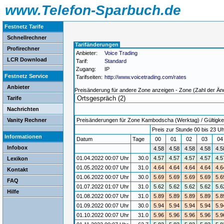
www.Telefon-Sparbuch.de
Festnetz Tarife
Schnellrechner
Tarifänderungen
Profirechner
Anbieter:
Voice Trading
LCR Download
Tarif:
Standard
Zugang:
IP
Festnetz Service
Tarifseiten:
http://www.voicetrading.com/rates
Anbieter
Preisänderung für andere Zone anzeigen - Zone (Zahl der Än
Tarife
Nachrichten
Vanity Rechner
Preisänderungen für Zone Kambodscha (Werktag) / Gültigkei
Preis zur Stunde 00 bis 23 Uh
Informationen
Datum
Tage
00
01
02
03
0
Infobox
4.58
4.58
4.58
4.58
4.5
01.04.2022 00:07 Uhr
30.0
4.57
4.57
4.57
4.57
4.5
Lexikon
01.05.2022 00:07 Uhr
31.0
4.64
4.64
4.64
4.64
4.6
Kontakt
01.06.2022 00:07 Uhr
30.0
5.69
5.69
5.69
5.69
5.6
FAQ
01.07.2022 01:07 Uhr
31.0
5.62
5.62
5.62
5.62
5.6
Hilfe
01.08.2022 00:07 Uhr
31.0
5.89
5.89
5.89
5.89
5.8
01.09.2022 00:07 Uhr
30.0
5.94
5.94
5.94
5.94
5.9
01.10.2022 00:07 Uhr
31.0
5.96
5.96
5.96
5.96
5.9