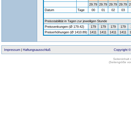
29.79
29.79
29.79
29.79
2
Datum
Tage
00
01
02
03
Preisstabilität in Tagen zur jeweiligen Stunde
Preissenkungen (Ø 179.42)
179
179
179
179
Preiserhöhungen (Ø 1410.89)
1411
1411
1411
1411
Impressum
|
Haftungsausschluß
Copyright ©
Seiteninhalt
(Seitengröße vo