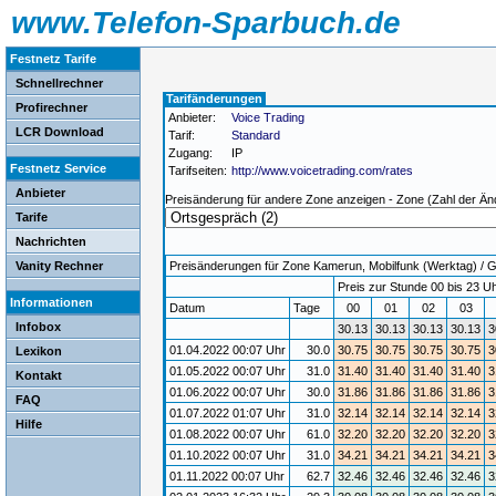
www.Telefon-Sparbuch.de
Festnetz Tarife
Schnellrechner
Tarifänderungen
Profirechner
Anbieter:
Voice Trading
LCR Download
Tarif:
Standard
Zugang:
IP
Festnetz Service
Tarifseiten:
http://www.voicetrading.com/rates
Anbieter
Preisänderung für andere Zone anzeigen - Zone (Zahl der Än
Tarife
Nachrichten
Vanity Rechner
Preisänderungen für Zone Kamerun, Mobilfunk (Werktag) / Gül
Preis zur Stunde 00 bis 23 Uh
Informationen
Datum
Tage
00
01
02
03
Infobox
30.13
30.13
30.13
30.13
3
01.04.2022 00:07 Uhr
30.0
30.75
30.75
30.75
30.75
3
Lexikon
01.05.2022 00:07 Uhr
31.0
31.40
31.40
31.40
31.40
3
Kontakt
01.06.2022 00:07 Uhr
30.0
31.86
31.86
31.86
31.86
3
FAQ
01.07.2022 01:07 Uhr
31.0
32.14
32.14
32.14
32.14
3
Hilfe
01.08.2022 00:07 Uhr
61.0
32.20
32.20
32.20
32.20
3
01.10.2022 00:07 Uhr
31.0
34.21
34.21
34.21
34.21
3
01.11.2022 00:07 Uhr
62.7
32.46
32.46
32.46
32.46
3