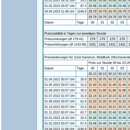
02.01.2023 16:32 Uhr
29.3
30.08
30.08
30.08
30.08
3
01.02.2023 00:07 Uhr
87.4
29.48
29.48
29.48
29.48
2
29.04.2023 11:08 Uhr
1196.8
29.79
29.79
29.79
29.79
2
29.79
29.79
29.79
29.79
2
Datum
Tage
00
01
02
03
Preisstabilität in Tagen zur jeweiligen Stunde
Preissenkungen (Ø 179.42)
179
179
179
179
Preiserhöhungen (Ø 1410.89)
1411
1411
1411
1411
Preisänderungen für Zone Kamerun, Mobilfunk (Wochenende) /
Preis zur Stunde 00 bis 23 Uh
Datum
Tage
00
01
02
03
30.13
30.13
30.13
30.13
3
01.04.2022 00:07 Uhr
30.0
30.75
30.75
30.75
30.75
3
01.05.2022 00:07 Uhr
31.0
31.40
31.40
31.40
31.40
3
01.06.2022 00:07 Uhr
30.0
31.86
31.86
31.86
31.86
3
01.07.2022 01:07 Uhr
31.0
32.14
32.14
32.14
32.14
3
01.08.2022 00:07 Uhr
61.0
32.20
32.20
32.20
32.20
3
01.10.2022 00:07 Uhr
31.0
34.21
34.21
34.21
34.21
3
01.11.2022 00:07 Uhr
62.7
32.46
32.46
32.46
32.46
3
02.01.2023 16:32 Uhr
29.3
30.08
30.08
30.08
30.08
3
01.02.2023 00:07 Uhr
87.4
29.48
29.48
29.48
29.48
2
29.04.2023 11:08 Uhr
1196.8
29.79
29.79
29.79
29.79
2