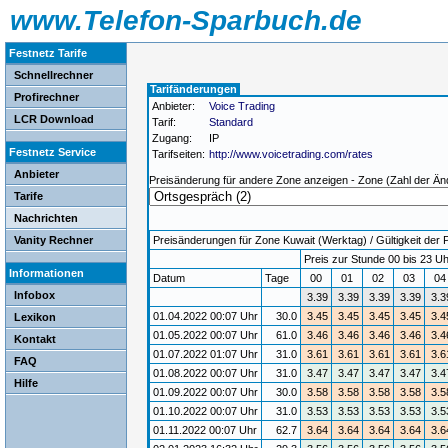
www.Telefon-Sparbuch.de
Festnetz Tarife
Schnellrechner
Tarifänderungen
Profirechner
Anbieter:
Voice Trading
LCR Download
Tarif:
Standard
Zugang:
IP
Festnetz Service
Tarifseiten:
http://www.voicetrading.com/rates
Anbieter
Preisänderung für andere Zone anzeigen - Zone (Zahl der Än
Tarife
Nachrichten
Vanity Rechner
Preisänderungen für Zone Kuwait (Werktag) / Gültigkeit der 
Preis zur Stunde 00 bis 23 Uh
Informationen
Datum
Tage
00
01
02
03
0
Infobox
3.39
3.39
3.39
3.39
3.3
01.04.2022 00:07 Uhr
30.0
3.45
3.45
3.45
3.45
3.4
Lexikon
01.05.2022 00:07 Uhr
61.0
3.46
3.46
3.46
3.46
3.4
Kontakt
01.07.2022 01:07 Uhr
31.0
3.61
3.61
3.61
3.61
3.6
FAQ
01.08.2022 00:07 Uhr
31.0
3.47
3.47
3.47
3.47
3.4
Hilfe
01.09.2022 00:07 Uhr
30.0
3.58
3.58
3.58
3.58
3.5
01.10.2022 00:07 Uhr
31.0
3.53
3.53
3.53
3.53
3.5
01.11.2022 00:07 Uhr
62.7
3.64
3.64
3.64
3.64
3.6