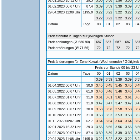
02.01.2023 16:32 Uhr
29.3
3.56
3.56
3.56
3.56
3.5
01.02.2023 00:07 Uhr
87.4
3.39
3.39
3.39
3.39
3.3
29.04.2023 11:08 Uhr
1195.0
3.22
3.22
3.22
3.22
3.2
3.22
3.22
3.22
3.22
3.2
Datum
Tage
00
01
02
03
0
Preisstabilität in Tagen zur jeweiligen Stunde
Preissenkungen (Ø 686.90)
687
687
687
687
68
Preiserhöhungen (Ø 71.56)
72
72
72
72
72
Preisänderungen für Zone Kuwait (Wochenende) / Gültigkeit 
Preis zur Stunde 00 bis 23 Uh
Datum
Tage
00
01
02
03
0
3.39
3.39
3.39
3.39
3.3
01.04.2022 00:07 Uhr
30.0
3.45
3.45
3.45
3.45
3.4
01.05.2022 00:07 Uhr
61.0
3.46
3.46
3.46
3.46
3.4
01.07.2022 01:07 Uhr
31.0
3.61
3.61
3.61
3.61
3.6
01.08.2022 00:07 Uhr
31.0
3.47
3.47
3.47
3.47
3.4
01.09.2022 00:07 Uhr
30.0
3.58
3.58
3.58
3.58
3.5
01.10.2022 00:07 Uhr
31.0
3.53
3.53
3.53
3.53
3.5
01.11.2022 00:07 Uhr
62.7
3.64
3.64
3.64
3.64
3.6
02.01.2023 16:32 Uhr
29.3
3.56
3.56
3.56
3.56
3.5
01.02.2023 00:07 Uhr
87.4
3.39
3.39
3.39
3.39
3.3
29.04.2023 11:08 Uhr
1195.0
3.22
3.22
3.22
3.22
3.2