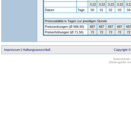
3.22
3.22
3.22
3.22
3.2
Datum
Tage
00
01
02
03
0
Preisstabilität in Tagen zur jeweiligen Stunde
Preissenkungen (Ø 686.90)
687
687
687
687
68
Preiserhöhungen (Ø 71.56)
72
72
72
72
72
Impressum
|
Haftungsausschluß
Copyright ©
Seiteninhalt
(Seitengröße vo