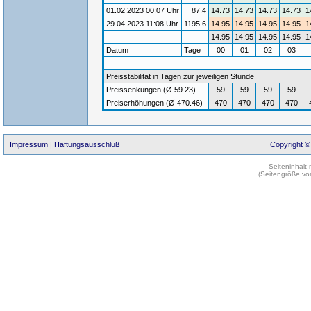
01.02.2023 00:07 Uhr
87.4
14.73
14.73
14.73
14.73
1
29.04.2023 11:08 Uhr
1195.6
14.95
14.95
14.95
14.95
1
14.95
14.95
14.95
14.95
1
Datum
Tage
00
01
02
03
Preisstabilität in Tagen zur jeweiligen Stunde
Preissenkungen (Ø 59.23)
59
59
59
59
Preiserhöhungen (Ø 470.46)
470
470
470
470
Impressum
|
Haftungsausschluß
Copyright ©
Seiteninhalt
(Seitengröße vo