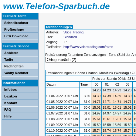
www.Telefon-Sparbuch.de
Festnetz Tarife
Schnellrechner
Tarifänderungen
Profirechner
Anbieter:
Voice Trading
LCR Download
Tarif:
Standard
Zugang:
IP
Festnetz Service
Tarifseiten:
http://www.voicetrading.com/rates
Anbieter
Preisänderung für andere Zone anzeigen - Zone (Zahl der Än
Tarife
Nachrichten
Vanity Rechner
Preisänderungen für Zone Libanon, Mobilfunk (Werktag) / Gül
Preis zur Stunde 00 bis 23 Uh
Informationen
Datum
Tage
00
01
02
03
Infobox
14.23
14.23
14.23
14.23
1
01.04.2022 00:07 Uhr
30.0
14.39
14.39
14.39
14.39
1
Lexikon
01.05.2022 00:07 Uhr
31.0
14.71
14.71
14.71
14.71
1
Kontakt
01.06.2022 00:07 Uhr
30.0
15.01
15.01
15.01
15.01
1
FAQ
01.07.2022 01:07 Uhr
31.0
14.97
14.97
14.97
14.97
1
Hilfe
01.08.2022 00:07 Uhr
31.0
15.61
15.61
15.61
15.61
1
01.09.2022 00:07 Uhr
30.0
15.59
15.59
15.59
15.59
1
01.10.2022 00:07 Uhr
31.0
15.74
15.74
15.74
15.74
1