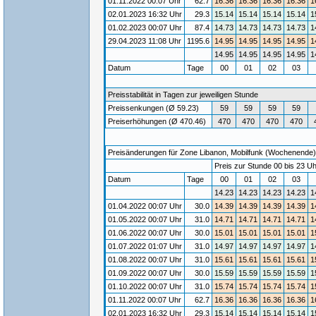
01.11.2022 00:07 Uhr
62.7
16.36
16.36
16.36
16.36
1
02.01.2023 16:32 Uhr
29.3
15.14
15.14
15.14
15.14
1
01.02.2023 00:07 Uhr
87.4
14.73
14.73
14.73
14.73
1
29.04.2023 11:08 Uhr
1195.6
14.95
14.95
14.95
14.95
1
14.95
14.95
14.95
14.95
1
Datum
Tage
00
01
02
03
Preisstabilität in Tagen zur jeweiligen Stunde
Preissenkungen (Ø 59.23)
59
59
59
59
Preiserhöhungen (Ø 470.46)
470
470
470
470
Preisänderungen für Zone Libanon, Mobilfunk (Wochenende) /
Preis zur Stunde 00 bis 23 Uh
Datum
Tage
00
01
02
03
14.23
14.23
14.23
14.23
1
01.04.2022 00:07 Uhr
30.0
14.39
14.39
14.39
14.39
1
01.05.2022 00:07 Uhr
31.0
14.71
14.71
14.71
14.71
1
01.06.2022 00:07 Uhr
30.0
15.01
15.01
15.01
15.01
1
01.07.2022 01:07 Uhr
31.0
14.97
14.97
14.97
14.97
1
01.08.2022 00:07 Uhr
31.0
15.61
15.61
15.61
15.61
1
01.09.2022 00:07 Uhr
30.0
15.59
15.59
15.59
15.59
1
01.10.2022 00:07 Uhr
31.0
15.74
15.74
15.74
15.74
1
01.11.2022 00:07 Uhr
62.7
16.36
16.36
16.36
16.36
1
02.01.2023 16:32 Uhr
29.3
15.14
15.14
15.14
15.14
1