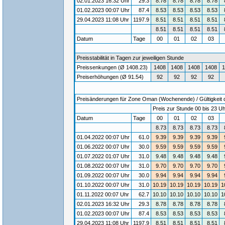
02.01.2023 16:32 Uhr
29.3
8.78
8.78
8.78
8.78
01.02.2023 00:07 Uhr
87.4
8.53
8.53
8.53
8.53
29.04.2023 11:08 Uhr
1197.9
8.51
8.51
8.51
8.51
8.51
8.51
8.51
8.51
Datum
Tage
00
01
02
03
Preisstabilität in Tagen zur jeweiligen Stunde
Preissenkungen (Ø 1408.23)
1408
1408
1408
1408
1
Preiserhöhungen (Ø 91.54)
92
92
92
92
Preisänderungen für Zone Oman (Wochenende) / Gültigkeit d
Preis zur Stunde 00 bis 23 Uh
Datum
Tage
00
01
02
03
8.73
8.73
8.73
8.73
01.04.2022 00:07 Uhr
61.0
9.39
9.39
9.39
9.39
01.06.2022 00:07 Uhr
30.0
9.59
9.59
9.59
9.59
01.07.2022 01:07 Uhr
31.0
9.48
9.48
9.48
9.48
01.08.2022 00:07 Uhr
31.0
9.70
9.70
9.70
9.70
01.09.2022 00:07 Uhr
30.0
9.94
9.94
9.94
9.94
01.10.2022 00:07 Uhr
31.0
10.19
10.19
10.19
10.19
1
01.11.2022 00:07 Uhr
62.7
10.10
10.10
10.10
10.10
1
02.01.2023 16:32 Uhr
29.3
8.78
8.78
8.78
8.78
01.02.2023 00:07 Uhr
87.4
8.53
8.53
8.53
8.53
29.04.2023 11:08 Uhr
1197.9
8.51
8.51
8.51
8.51