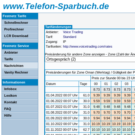
www.Telefon-Sparbuch.de
Festnetz Tarife
Schnellrechner
Tarifänderungen
Profirechner
Anbieter:
Voice Trading
LCR Download
Tarif:
Standard
Zugang:
IP
Festnetz Service
Tarifseiten:
http://www.voicetrading.com/rates
Anbieter
Preisänderung für andere Zone anzeigen - Zone (Zahl der Än
Tarife
Nachrichten
Vanity Rechner
Preisänderungen für Zone Oman (Werktag) / Gültigkeit der P
Preis zur Stunde 00 bis 23 Uh
Informationen
Datum
Tage
00
01
02
03
Infobox
8.73
8.73
8.73
8.73
01.04.2022 00:07 Uhr
61.0
9.39
9.39
9.39
9.39
Lexikon
01.06.2022 00:07 Uhr
30.0
9.59
9.59
9.59
9.59
Kontakt
01.07.2022 01:07 Uhr
31.0
9.48
9.48
9.48
9.48
FAQ
01.08.2022 00:07 Uhr
31.0
9.70
9.70
9.70
9.70
Hilfe
01.09.2022 00:07 Uhr
30.0
9.94
9.94
9.94
9.94
01.10.2022 00:07 Uhr
31.0
10.19
10.19
10.19
10.19
1
01.11.2022 00:07 Uhr
62.7
10.10
10.10
10.10
10.10
1