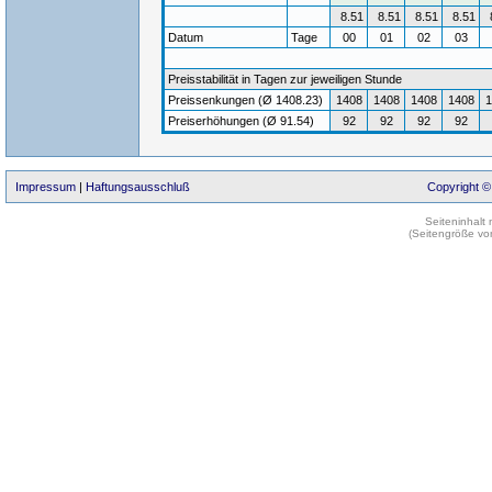
8.51
8.51
8.51
8.51
Datum
Tage
00
01
02
03
Preisstabilität in Tagen zur jeweiligen Stunde
Preissenkungen (Ø 1408.23)
1408
1408
1408
1408
1
Preiserhöhungen (Ø 91.54)
92
92
92
92
Impressum
|
Haftungsausschluß
Copyright ©
Seiteninhalt
(Seitengröße vo