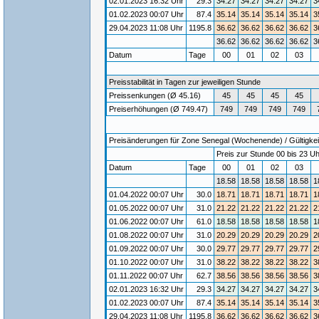
02.01.2023 16:32 Uhr
29.3
34.27
34.27
34.27
34.27
3
01.02.2023 00:07 Uhr
87.4
35.14
35.14
35.14
35.14
3
29.04.2023 11:08 Uhr
1195.8
36.62
36.62
36.62
36.62
3
36.62
36.62
36.62
36.62
3
Datum
Tage
00
01
02
03
Preisstabilität in Tagen zur jeweiligen Stunde
Preissenkungen (Ø 45.16)
45
45
45
45
Preiserhöhungen (Ø 749.47)
749
749
749
749
Preisänderungen für Zone Senegal (Wochenende) / Gültigkeit
Preis zur Stunde 00 bis 23 Uh
Datum
Tage
00
01
02
03
18.58
18.58
18.58
18.58
1
01.04.2022 00:07 Uhr
30.0
18.71
18.71
18.71
18.71
1
01.05.2022 00:07 Uhr
31.0
21.22
21.22
21.22
21.22
2
01.06.2022 00:07 Uhr
61.0
18.58
18.58
18.58
18.58
1
01.08.2022 00:07 Uhr
31.0
20.29
20.29
20.29
20.29
2
01.09.2022 00:07 Uhr
30.0
29.77
29.77
29.77
29.77
2
01.10.2022 00:07 Uhr
31.0
38.22
38.22
38.22
38.22
3
01.11.2022 00:07 Uhr
62.7
38.56
38.56
38.56
38.56
3
02.01.2023 16:32 Uhr
29.3
34.27
34.27
34.27
34.27
3
01.02.2023 00:07 Uhr
87.4
35.14
35.14
35.14
35.14
3
29.04.2023 11:08 Uhr
1195.8
36.62
36.62
36.62
36.62
3