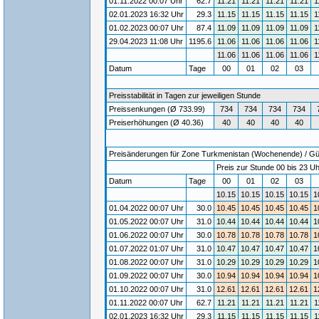
01.11.2022 00:07 Uhr
62.7
11.21
11.21
11.21
11.21
1
02.01.2023 16:32 Uhr
29.3
11.15
11.15
11.15
11.15
1
01.02.2023 00:07 Uhr
87.4
11.09
11.09
11.09
11.09
1
29.04.2023 11:08 Uhr
1195.6
11.06
11.06
11.06
11.06
1
11.06
11.06
11.06
11.06
1
Datum
Tage
00
01
02
03
Preisstabilität in Tagen zur jeweiligen Stunde
Preissenkungen (Ø 733.99)
734
734
734
734
Preiserhöhungen (Ø 40.36)
40
40
40
40
Preisänderungen für Zone Turkmenistan (Wochenende) / Gült
Preis zur Stunde 00 bis 23 Uh
Datum
Tage
00
01
02
03
10.15
10.15
10.15
10.15
1
01.04.2022 00:07 Uhr
30.0
10.45
10.45
10.45
10.45
1
01.05.2022 00:07 Uhr
31.0
10.44
10.44
10.44
10.44
1
01.06.2022 00:07 Uhr
30.0
10.78
10.78
10.78
10.78
1
01.07.2022 01:07 Uhr
31.0
10.47
10.47
10.47
10.47
1
01.08.2022 00:07 Uhr
31.0
10.29
10.29
10.29
10.29
1
01.09.2022 00:07 Uhr
30.0
10.94
10.94
10.94
10.94
1
01.10.2022 00:07 Uhr
31.0
12.61
12.61
12.61
12.61
1
01.11.2022 00:07 Uhr
62.7
11.21
11.21
11.21
11.21
1
02.01.2023 16:32 Uhr
29.3
11.15
11.15
11.15
11.15
1