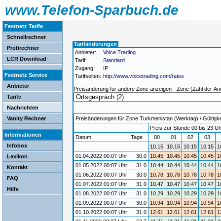
www.Telefon-Sparbuch.de
Festnetz Tarife
Schnellrechner
Tarifänderungen
Profirechner
Anbieter:
Voice Trading
LCR Download
Tarif:
Standard
Zugang:
IP
Festnetz Service
Tarifseiten:
http://www.voicetrading.com/rates
Anbieter
Preisänderung für andere Zone anzeigen - Zone (Zahl der Än
Tarife
Nachrichten
Vanity Rechner
Preisänderungen für Zone Turkmenistan (Werktag) / Gültigkei
Preis zur Stunde 00 bis 23 Uh
Informationen
Datum
Tage
00
01
02
03
Infobox
10.15
10.15
10.15
10.15
1
01.04.2022 00:07 Uhr
30.0
10.45
10.45
10.45
10.45
1
Lexikon
01.05.2022 00:07 Uhr
31.0
10.44
10.44
10.44
10.44
1
Kontakt
01.06.2022 00:07 Uhr
30.0
10.78
10.78
10.78
10.78
1
FAQ
01.07.2022 01:07 Uhr
31.0
10.47
10.47
10.47
10.47
1
Hilfe
01.08.2022 00:07 Uhr
31.0
10.29
10.29
10.29
10.29
1
01.09.2022 00:07 Uhr
30.0
10.94
10.94
10.94
10.94
1
01.10.2022 00:07 Uhr
31.0
12.61
12.61
12.61
12.61
1