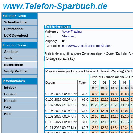
www.Telefon-Sparbuch.de
Festnetz Tarife
Schnellrechner
Tarifänderungen
Profirechner
Anbieter:
Voice Trading
LCR Download
Tarif:
Standard
Zugang:
IP
Festnetz Service
Tarifseiten:
http://www.voicetrading.com/rates
Anbieter
Preisänderung für andere Zone anzeigen - Zone (Zahl der Än
Tarife
Nachrichten
Vanity Rechner
Preisänderungen für Zone Ukraine, Odessa (Werktag) / Gülti
Preis zur Stunde 00 bis 23 Uh
Informationen
Datum
Tage
00
01
02
03
Infobox
10.69
10.69
10.69
10.69
1
01.04.2022 00:07 Uhr
30.0
10.88
10.88
10.88
10.88
1
Lexikon
01.05.2022 00:07 Uhr
61.0
12.13
12.13
12.13
12.13
1
Kontakt
01.07.2022 01:07 Uhr
31.0
11.73
11.73
11.73
11.73
1
FAQ
01.08.2022 00:07 Uhr
31.0
12.01
12.01
12.01
12.01
1
Hilfe
01.09.2022 00:07 Uhr
30.0
12.16
12.16
12.16
12.16
1
01.10.2022 00:07 Uhr
31.0
12.15
12.15
12.15
12.15
1
01.11.2022 00:07 Uhr
62.7
12.34
12.34
12.34
12.34
1