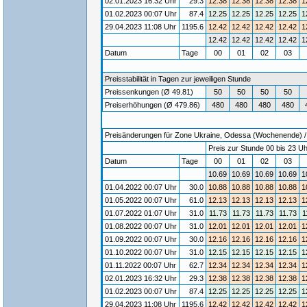
02.01.2023 16:32 Uhr
29.3
12.38
12.38
12.38
12.38
1
01.02.2023 00:07 Uhr
87.4
12.25
12.25
12.25
12.25
1
29.04.2023 11:08 Uhr
1195.6
12.42
12.42
12.42
12.42
1
12.42
12.42
12.42
12.42
1
Datum
Tage
00
01
02
03
Preisstabilität in Tagen zur jeweiligen Stunde
Preissenkungen (Ø 49.81)
50
50
50
50
Preiserhöhungen (Ø 479.86)
480
480
480
480
Preisänderungen für Zone Ukraine, Odessa (Wochenende) / G
Preis zur Stunde 00 bis 23 Uh
Datum
Tage
00
01
02
03
10.69
10.69
10.69
10.69
1
01.04.2022 00:07 Uhr
30.0
10.88
10.88
10.88
10.88
1
01.05.2022 00:07 Uhr
61.0
12.13
12.13
12.13
12.13
1
01.07.2022 01:07 Uhr
31.0
11.73
11.73
11.73
11.73
1
01.08.2022 00:07 Uhr
31.0
12.01
12.01
12.01
12.01
1
01.09.2022 00:07 Uhr
30.0
12.16
12.16
12.16
12.16
1
01.10.2022 00:07 Uhr
31.0
12.15
12.15
12.15
12.15
1
01.11.2022 00:07 Uhr
62.7
12.34
12.34
12.34
12.34
1
02.01.2023 16:32 Uhr
29.3
12.38
12.38
12.38
12.38
1
01.02.2023 00:07 Uhr
87.4
12.25
12.25
12.25
12.25
1
29.04.2023 11:08 Uhr
1195.6
12.42
12.42
12.42
12.42
1