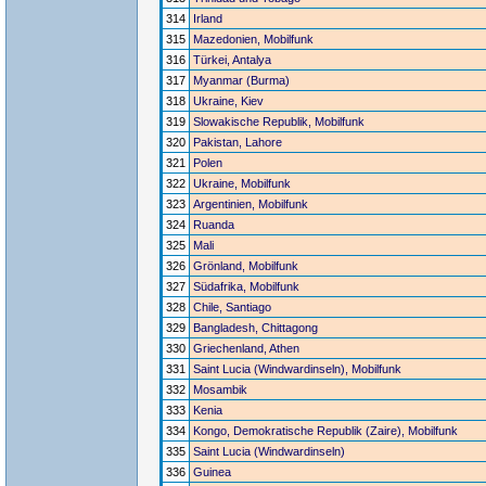
314
Irland
315
Mazedonien, Mobilfunk
316
Türkei, Antalya
317
Myanmar (Burma)
318
Ukraine, Kiev
319
Slowakische Republik, Mobilfunk
320
Pakistan, Lahore
321
Polen
322
Ukraine, Mobilfunk
323
Argentinien, Mobilfunk
324
Ruanda
325
Mali
326
Grönland, Mobilfunk
327
Südafrika, Mobilfunk
328
Chile, Santiago
329
Bangladesh, Chittagong
330
Griechenland, Athen
331
Saint Lucia (Windwardinseln), Mobilfunk
332
Mosambik
333
Kenia
334
Kongo, Demokratische Republik (Zaire), Mobilfunk
335
Saint Lucia (Windwardinseln)
336
Guinea