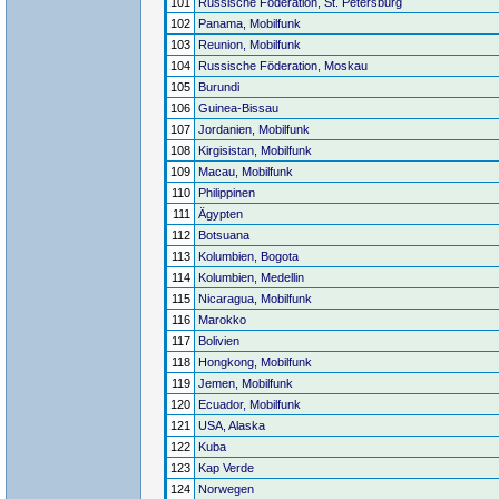
101
Russische Föderation, St. Petersburg
102
Panama, Mobilfunk
103
Reunion, Mobilfunk
104
Russische Föderation, Moskau
105
Burundi
106
Guinea-Bissau
107
Jordanien, Mobilfunk
108
Kirgisistan, Mobilfunk
109
Macau, Mobilfunk
110
Philippinen
111
Ägypten
112
Botsuana
113
Kolumbien, Bogota
114
Kolumbien, Medellin
115
Nicaragua, Mobilfunk
116
Marokko
117
Bolivien
118
Hongkong, Mobilfunk
119
Jemen, Mobilfunk
120
Ecuador, Mobilfunk
121
USA, Alaska
122
Kuba
123
Kap Verde
124
Norwegen