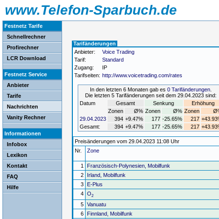
www.Telefon-Sparbuch.de
Festnetz Tarife
Schnellrechner
Tarifänderungen
Profirechner
Anbieter:
Voice Trading
LCR Download
Tarif:
Standard
Zugang:
IP
Festnetz Service
Tarifseiten:
http://www.voicetrading.com/rates
Anbieter
In den letzten 6 Monaten gab es
0 Tarifänderungen
.
Die letzten 5 Tarifänderungen seit dem 29.04.2023 sind:
Tarife
Datum
Gesamt
Senkung
Erhöhung
Nachrichten
Zonen
Ø%
Zonen
Ø%
Zonen
Ø
Vanity Rechner
29.04.2023
394
+9.47%
177
-25.65%
217
+43.9
Gesamt:
394
+9.47%
177
-25.65%
217
+43.9
Informationen
Preisänderungen vom 29.04.2023 11:08 Uhr
Infobox
Nr.
Zone
Lexikon
Kontakt
1
Französisch-Polynesien, Mobilfunk
2
Irland, Mobilfunk
FAQ
3
E-Plus
Hilfe
4
O
2
5
Vanuatu
6
Finnland, Mobilfunk