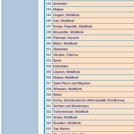
243
Armenien
244
Malawi
245
Ungarn, Mobilfunk
246
Iran, Mobilfunk
247
Kongo, Republik, Mobilfunk
248
Mosambik, Mobilfunk
249
Pakistan, Karachi
250
Belize, Mobilfunk
251
Slowenien
252
Ukraine, Odessa
253
Benin
254
Kolumbien
255
Libanon, Mobilfunk
256
Malawi, Mobilfunk
257
Saint-Pierre und Miquelon
258
Äthiopien, Mobilfunk
259
Belize
260
Korea, Demokratische Volksrepublik (Nordkorea)
261
Serbien und Montenegro
262
Turkmenistan, Mobilfunk
263
Aruba, Mobilfunk
264
Brasilien, Mobilfunk
265
San Marino