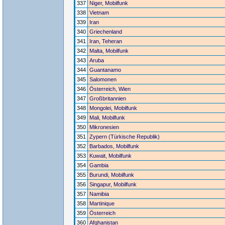
337
Niger, Mobilfunk
338
Vietnam
339
Iran
340
Griechenland
341
Iran, Teheran
342
Malta, Mobilfunk
343
Aruba
344
Guantanamo
345
Salomonen
346
Österreich, Wien
347
Großbritannien
348
Mongolei, Mobilfunk
349
Mali, Mobilfunk
350
Mikronesien
351
Zypern (Türkische Republik)
352
Barbados, Mobilfunk
353
Kuwait, Mobilfunk
354
Gambia
355
Burundi, Mobilfunk
356
Singapur, Mobilfunk
357
Namibia
358
Martinique
359
Österreich
360
Afghanistan