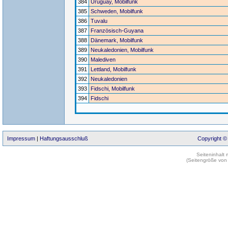
384
Uruguay, Mobilfunk
385
Schweden, Mobilfunk
386
Tuvalu
387
Französisch-Guyana
388
Dänemark, Mobilfunk
389
Neukaledonien, Mobilfunk
390
Malediven
391
Lettland, Mobilfunk
392
Neukaledonien
393
Fidschi, Mobilfunk
394
Fidschi
Impressum
|
Haftungsausschluß
Copyright ©
Seiteninhalt
(Seitengröße von