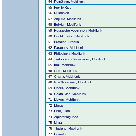
54
Rumänien, Mobilfunk
55
Puerto Rico
56
Rumänien
57
Anguilla, Mobilfunk
58
Bolivien, Mobilfunk
59
Russische Föderation, Mobilfunk
60
Liechtenstein, Mobilfunk
61
Brasilien, Brasilia
62
Paraguay, Mobilfunk
63
Philippinen, Mobilfunk
64
Turks- und Caicosinseln, Mobilfunk
65
Irak, Mobilfunk
66
Chile, Mobilfunk
67
Ghana, Mobilfunk
68
Großbritannien, Mobilfunk
69
Liberia, Mobilfunk
70
Costa Rica, Mobilfunk
71
Libyen, Mobilfunk
72
Bhutan
73
Peru, Lima
74
Äquatorialguinea
75
Malta
76
Thailand, Mobilfunk
77
Uganda