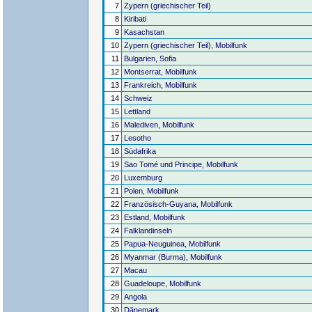
7
Zypern (griechischer Teil)
8
Kiribati
9
Kasachstan
10
Zypern (griechischer Teil), Mobilfunk
11
Bulgarien, Sofia
12
Montserrat, Mobilfunk
13
Frankreich, Mobilfunk
14
Schweiz
15
Lettland
16
Malediven, Mobilfunk
17
Lesotho
18
Südafrika
19
Sao Tomé und Principe, Mobilfunk
20
Luxemburg
21
Polen, Mobilfunk
22
Französisch-Guyana, Mobilfunk
23
Estland, Mobilfunk
24
Falklandinseln
25
Papua-Neuguinea, Mobilfunk
26
Myanmar (Burma), Mobilfunk
27
Macau
28
Guadeloupe, Mobilfunk
29
Angola
30
Dänemark