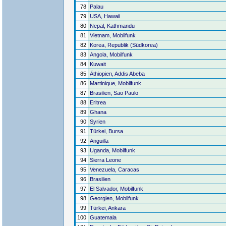
78
Palau
79
USA, Hawaii
80
Nepal, Kathmandu
81
Vietnam, Mobilfunk
82
Korea, Republik (Südkorea)
83
Angola, Mobilfunk
84
Kuwait
85
Äthiopien, Addis Abeba
86
Martinique, Mobilfunk
87
Brasilien, Sao Paulo
88
Eritrea
89
Ghana
90
Syrien
91
Türkei, Bursa
92
Anguilla
93
Uganda, Mobilfunk
94
Sierra Leone
95
Venezuela, Caracas
96
Brasilien
97
El Salvador, Mobilfunk
98
Georgien, Mobilfunk
99
Türkei, Ankara
100
Guatemala