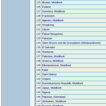
125
Bhutan, Mobilfunk
126
Estland
127
Dominica, Mobilfunk
128
Frankreich
129
Algerien, Mobilfunk
130
Hongkong
131
Libyen
132
Papua-Neuguinea
133
Pakistan
134
Saint Vincent und die Grenadinen (Windwardinseln)
135
El Salvador
136
Honduras
137
Palestina, Mobilfunk
138
Andorra, Mobilfunk
139
Elfenbeinküste, Mobilfunk
140
Katar
141
Saint Helena
142
Ungarn
143
Dominikanische Republik, Mobilfunk
144
Japan, Mobilfunk
145
Nigeria
146
Pakistan, Islamabad
147
Simbabwe, Mobilfunk
148
Ruanda, Mobilfunk