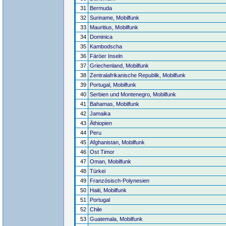
31
Bermuda
32
Suriname, Mobilfunk
33
Mauritius, Mobilfunk
34
Dominica
35
Kambodscha
36
Färöer Inseln
37
Griechenland, Mobilfunk
38
Zentralafrikanische Republik, Mobilfunk
39
Portugal, Mobilfunk
40
Serbien und Montenegro, Mobilfunk
41
Bahamas, Mobilfunk
42
Jamaika
43
Äthiopien
44
Peru
45
Afghanistan, Mobilfunk
46
Ost Timor
47
Oman, Mobilfunk
48
Türkei
49
Französisch-Polynesien
50
Haiti, Mobilfunk
51
Portugal
52
Chile
53
Guatemala, Mobilfunk