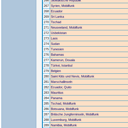
266
Slowakische Republik
267
Syrien, Mobilfunk
268
Ecuador
269
Sri Lanka
270
Tschad
271
Neuseeland, Mobilfunk
272
Usbekistan
273
Laos
274
Sudan
275
Tunesien
276
Bahamas
277
Kamerun, Douala
278
Türkei, Istanbul
279
Belgien
280
Saint Kitts und Nevis, Mobilfunk
281
Marschallinseln
282
Ecuador, Quito
283
Mauritius
284
Panama
285
Tschad, Mobilfunk
286
Botsuana, Mobilfunk
287
Britische Jungferninseln, Mobilfunk
288
Luxemburg, Mobilfunk
289
Namibia, Mobilfunk