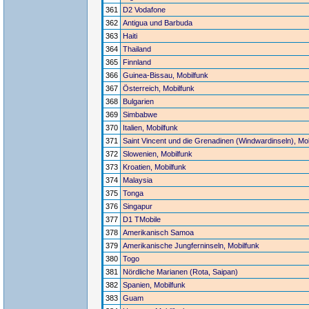
361
D2 Vodafone
362
Antigua und Barbuda
363
Haiti
364
Thailand
365
Finnland
366
Guinea-Bissau, Mobilfunk
367
Österreich, Mobilfunk
368
Bulgarien
369
Simbabwe
370
Italien, Mobilfunk
371
Saint Vincent und die Grenadinen (Windwardinseln), Mob
372
Slowenien, Mobilfunk
373
Kroatien, Mobilfunk
374
Malaysia
375
Tonga
376
Singapur
377
D1 TMobile
378
Amerikanisch Samoa
379
Amerikanische Jungferninseln, Mobilfunk
380
Togo
381
Nördliche Marianen (Rota, Saipan)
382
Spanien, Mobilfunk
383
Guam