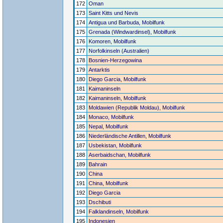
172
Oman
173
Saint Kitts und Nevis
174
Antigua und Barbuda, Mobilfunk
175
Grenada (Windwardinsel), Mobilfunk
176
Komoren, Mobilfunk
177
Norfolkinseln (Australien)
178
Bosnien-Herzegowina
179
Antarktis
180
Diego Garcia, Mobilfunk
181
Kaimaninseln
182
Kaimaninseln, Mobilfunk
183
Moldawien (Republik Moldau), Mobilfunk
184
Monaco, Mobilfunk
185
Nepal, Mobilfunk
186
Niederländische Antillen, Mobilfunk
187
Usbekistan, Mobilfunk
188
Aserbaidschan, Mobilfunk
189
Bahrain
190
China
191
China, Mobilfunk
192
Diego Garcia
193
Dschibuti
194
Falklandinseln, Mobilfunk
195
Indonesien