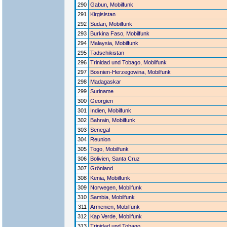
290
Gabun, Mobilfunk
291
Kirgisistan
292
Sudan, Mobilfunk
293
Burkina Faso, Mobilfunk
294
Malaysia, Mobilfunk
295
Tadschikistan
296
Trinidad und Tobago, Mobilfunk
297
Bosnien-Herzegowina, Mobilfunk
298
Madagaskar
299
Suriname
300
Georgien
301
Indien, Mobilfunk
302
Bahrain, Mobilfunk
303
Senegal
304
Reunion
305
Togo, Mobilfunk
306
Bolivien, Santa Cruz
307
Grönland
308
Kenia, Mobilfunk
309
Norwegen, Mobilfunk
310
Sambia, Mobilfunk
311
Armenien, Mobilfunk
312
Kap Verde, Mobilfunk
313
Trinidad und Tobago