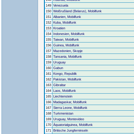
149
Venezuela
150
Weißrußland (Belarus), Mobilfunk
151
Albanien, Mobilfunk
152
Kuba, Mobilfunk
153
Kroatien
154
Indonesien, Mobilfunk
155
Taiwan, Mobilfunk
156
Guinea, Mobilfunk
157
Mazedonien, Skopje
158
Tansania, Mobilfunk
159
Uruguay
160
Gabun
161
Kongo, Republik
162
Pakistan, Mobilfunk
163
Gibraltar
164
Laos, Mobilfunk
165
Liechtenstein
166
Madagaskar, Mobilfunk
167
Sierra Leone, Mobilfunk
168
Turkmenistan
169
Uruguay, Montevideo
170
Äquatorialguinea, Mobilfunk
171
Britische Jungferninseln