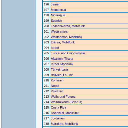
196
Jemen
197
Montserrat
198
Nicaragua
199
Spanien
200
Tadschikistan, Mobilfunk
201
Westsamoa
202
Westsamoa, Mobilfunk
203
Eritrea, Mobilfunk
204
Israel
205
Turks- und Caicosinseln
206
Albanien, Tirana
207
Israel, Mobilfunk
208
Türkei, Izmir
209
Bolivien, La Paz
210
Komoren
211
Nepal
212
Palestina
213
Wallis und Futuna
214
Weißrußland (Belarus)
215
Costa Rica
216
Dschibuti, Mobilfunk
217
Jordanien
218
Marokko, Mobilfunk