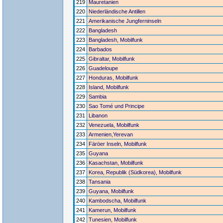
219
Mauretanien
220
Niederländische Antillen
221
Amerikanische Jungferninseln
222
Bangladesh
223
Bangladesh, Mobilfunk
224
Barbados
225
Gibraltar, Mobilfunk
226
Guadeloupe
227
Honduras, Mobilfunk
228
Island, Mobilfunk
229
Sambia
230
Sao Tomé und Principe
231
Libanon
232
Venezuela, Mobilfunk
233
Armenien,Yerevan
234
Färöer Inseln, Mobilfunk
235
Guyana
236
Kasachstan, Mobilfunk
237
Korea, Republik (Südkorea), Mobilfunk
238
Tansania
239
Guyana, Mobilfunk
240
Kambodscha, Mobilfunk
241
Kamerun, Mobilfunk
242
Tunesien, Mobilfunk