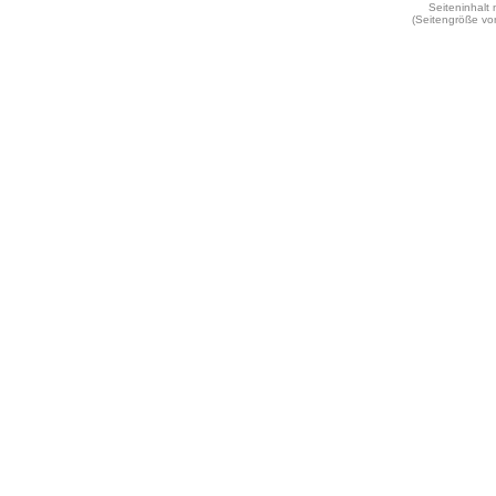
Seiteninhalt
(Seitengröße vo