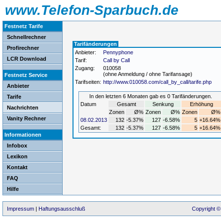
www.Telefon-Sparbuch.de
Festnetz Tarife
Schnellrechner
Tarifänderungen
Profirechner
Anbieter:
Pennyphone
LCR Download
Tarif:
Call by Call
Zugang:
010058
(ohne Anmeldung / ohne Tarifansage)
Festnetz Service
Tarifseiten:
http://www.010058.com/call_by_call/tarife.php
Anbieter
In den letzten 6 Monaten gab es 0 Tarifänderungen.
Tarife
Datum
Gesamt
Senkung
Erhöhung
Nachrichten
Zonen
Ø%
Zonen
Ø%
Zonen
Ø%
Vanity Rechner
08.02.2013
132
-5.37%
127
-6.58%
5
+16.64%
Gesamt:
132
-5.37%
127
-6.58%
5
+16.64%
Informationen
Infobox
Lexikon
Kontakt
FAQ
Hilfe
Impressum
|
Haftungsausschluß
Copyright ©