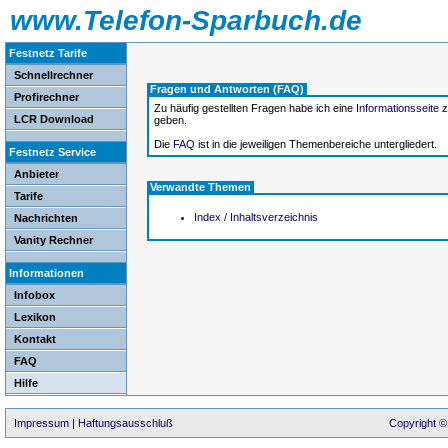
www.Telefon-Sparbuch.de
Festnetz Tarife
Schnellrechner
Fragen und Antworten (FAQ)
Profirechner
Zu häufig gestellten Fragen habe ich eine
Informationsseite
z
LCR Download
geben.
Die
FAQ
ist in die jeweiligen Themenbereiche untergliedert.
Festnetz Service
Anbieter
Verwandte Themen
Tarife
Index / Inhaltsverzeichnis
Nachrichten
Vanity Rechner
Informationen
Infobox
Lexikon
Kontakt
FAQ
Hilfe
Impressum
|
Haftungsausschluß
Copyright ©