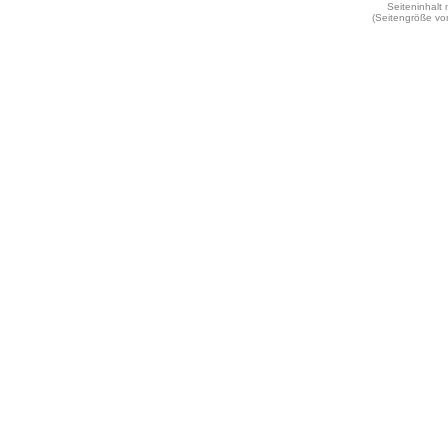
Seiteninhalt
(Seitengröße vo