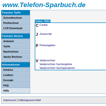
www.Telefon-Sparbuch.de
Festnetz Tarife
Schnellrechner
Index: Hilfe
Profirechner
C
Cookie
LCR Download
J
Javascript
Festnetz Service
Anbieter
P
Preisangaben
Tarife
Nachrichten
Vanity Rechner
V
Vanityrechner
Vanityrechner-Suchergebnis
Informationen
Vanityrechner-Suchoperatoren
Infobox
Lexikon
Kontakt
FAQ
Hilfe
Impressum
|
Haftungsausschluß