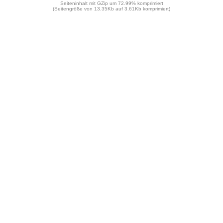
Seiteninhalt mit GZip um 72.99% komprimiert
(Seitengröße von 13.35Kb auf 3.61Kb komprimiert)