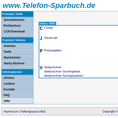
www.Telefon-Sparbuch.de
Festnetz Tarife
Schnellrechner
Index: Hilfe
Profirechner
C
Cookie
LCR Download
J
Javascript
Festnetz Service
Anbieter
P
Preisangaben
Tarife
Nachrichten
Vanity Rechner
V
Vanityrechner
Vanityrechner-Suchergebnis
Informationen
Vanityrechner-Suchoperatoren
Infobox
Lexikon
Kontakt
FAQ
Hilfe
Impressum
|
Haftungsausschluß
Copyright ©