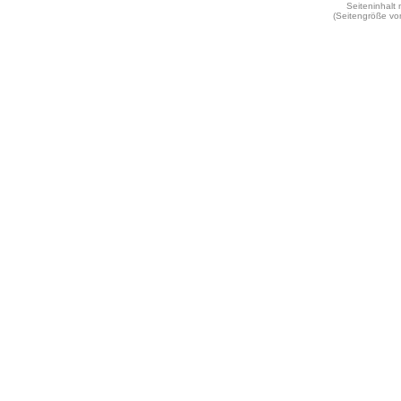
Seiteninhalt
(Seitengröße vo