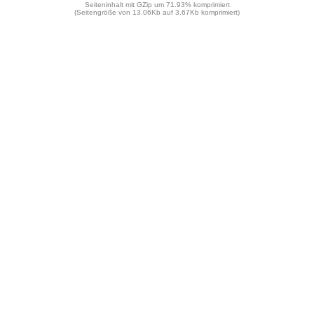
Seiteninhalt mit GZip um 71.93% komprimiert
(Seitengröße von 13.06Kb auf 3.67Kb komprimiert)