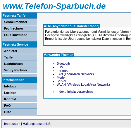
www.Telefon-Sparbuch.de
Festnetz Tarife
Schnellrechner
ATM (Asynchronous Transfer Mode)
Profirechner
Paketorientiertes Übertragungs- und Vermittlungsverfahren
LCR Download
Hochgeschwindigkeit ermöglicht (z.B. Multimedia-Übertragu
Ergebnis ist die Übertragung komplexer Datenmengen in Echt
Festnetz Service
Anbieter
Verwandte Themen
Tarife
Bluetooth
Nachrichten
EDV
Vanity Rechner
Intranet
LAN (Local Area Network)
Modem
Informationen
Server
WLAN (Wireless Local Area Network)
Infobox
Index / Inhaltsverzeichnis
Lexikon
Kontakt
FAQ
Hilfe
Impressum
|
Haftungsausschluß