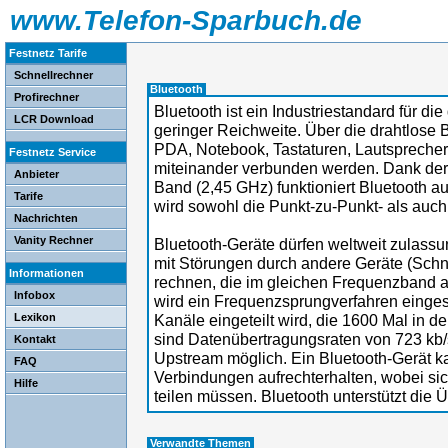
www.Telefon-Sparbuch.de
Festnetz Tarife
Schnellrechner
Bluetooth
Profirechner
Bluetooth ist ein Industriestandard für di
LCR Download
geringer Reichweite. Über die drahtlose 
PDA, Notebook, Tastaturen, Lautsprecher
Festnetz Service
miteinander verbunden werden. Dank der 
Anbieter
Band (2,45 GHz) funktioniert Bluetooth a
Tarife
wird sowohl die Punkt-zu-Punkt- als auc
Nachrichten
Vanity Rechner
Bluetooth-Geräte dürfen weltweit zulass
mit Störungen durch andere Geräte (Schn
Informationen
rechnen, die im gleichen Frequenzband a
Infobox
wird ein Frequenzsprungverfahren einges
Lexikon
Kanäle eingeteilt wird, die 1600 Mal in 
sind Datenübertragungsraten von 723 kb/
Kontakt
Upstream möglich. Ein Bluetooth-Gerät ka
FAQ
Verbindungen aufrechterhalten, wobei si
Hilfe
teilen müssen. Bluetooth unterstützt die
Verwandte Themen