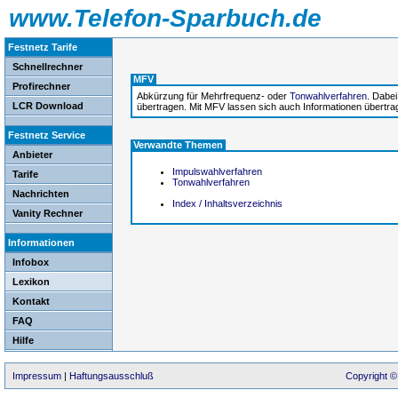
www.Telefon-Sparbuch.de
Festnetz Tarife
Schnellrechner
MFV
Profirechner
Abkürzung für Mehrfrequenz- oder
Tonwahlverfahren
. Dabe
LCR Download
übertragen. Mit MFV lassen sich auch Informationen übertra
Festnetz Service
Verwandte Themen
Anbieter
Impulswahlverfahren
Tarife
Tonwahlverfahren
Nachrichten
Index / Inhaltsverzeichnis
Vanity Rechner
Informationen
Infobox
Lexikon
Kontakt
FAQ
Hilfe
Impressum
|
Haftungsausschluß
Copyright ©