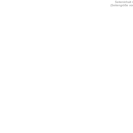
Seiteninhalt
(Seitengröße vo