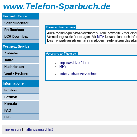
www.Telefon-Sparbuch.de
Festnetz Tarife
Schnellrechner
Tonwahlverfahren
Profirechner
Auch Mehrfrequenzwahlverfahren. Jede gewählte Ziffer eine
LCR Download
Vermittlungsstelle übertragen. Mit
MFV
lassen sich auch Info
Das Tonwahlverfahren hat in analogen Telefonetzen das ält
Festnetz Service
Anbieter
Verwandte Themen
Tarife
Impulswahlverfahren
MFV
Nachrichten
Vanity Rechner
Index / Inhaltsverzeichnis
Informationen
Infobox
Lexikon
Kontakt
FAQ
Hilfe
Impressum
|
Haftungsausschluß