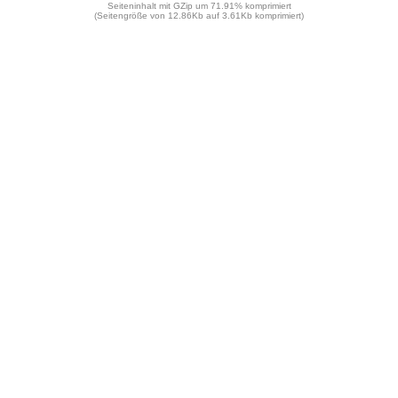
Seiteninhalt mit GZip um 71.91% komprimiert
(Seitengröße von 12.86Kb auf 3.61Kb komprimiert)