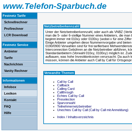
www.Telefon-Sparbuch.de
Festnetz Tarife
Schnellrechner
Netzbetreiberkennzahl
Profirechner
Unter der Netzbetreiberkennzahl, oder auch als VNBZ (Ver
LCR Download
man die 5- oder 6-stellige Nummer eines Anbieters, die man 
beginnt immer mit 010xy oder 0100xy (wobei x für eine Ziffer v
Einige Anbieter umgehen diese Nummernvorgabe und bieten u
Festnetz Service
0190/0900 Vorwahlen sind für frei tarifierbare Mehwertdiens
Interconnection Gebühren an die Netzbetreiber abführen, kön
Anbieter
Standardanbietern (Vorwahl 010xy, 0100xy) möglich ist. Zud
aufbauen, was hohe Investitionkosten verursacht. Da auch 
Tarife
müssen, können die Anbieter auch Call by Call für Ortsgesp
Nachrichten
Vanity Rechner
Verwandte Themen
Informationen
Call by Call
Callback
Infobox
Calling Card
Callthrough
Lexikon
Echtes Call by Call
Preselection
Kontakt
Sparvorwahl
FAQ
Teilnehmernetzbetreiber
Unechtes Call by Call (Call by Call mit Anmeldung)
Hilfe
Index / Inhaltsverzeichnis