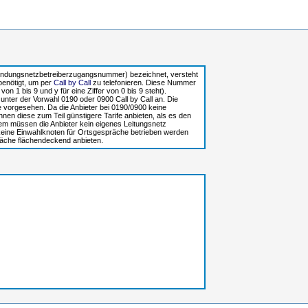
bindungsnetzbetreiberzugangsnummer) bezeichnet, versteht
benötigt, um per
Call by Call
zu telefonieren. Diese Nummer
on 1 bis 9 und y für eine Ziffer von 0 bis 9 steht).
nter der Vorwahl 0190 oder 0900 Call by Call an. Die
te vorgesehen. Da die Anbieter bei 0190/0900 keine
nen diese zum Teil günstigere Tarife anbieten, als es den
em müssen die Anbieter kein eigenes Leitungsnetz
keine Einwahlknoten für Ortsgespräche betrieben werden
räche flächendeckend anbieten.