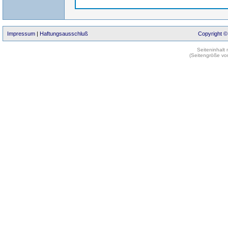
Impressum
|
Haftungsausschluß
Copyright ©
Seiteninhalt
(Seitengröße vo