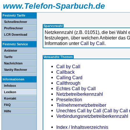
www.Telefon-Sparbuch.de
Festnetz Tarife
Schnellrechner
Sparvorwahl
Profirechner
Netzkennzahl (z.B. 01051), die bei Wahl 
LCR Download
festzulegen, über welchen Anbieter das 
Information unter
Call by Call
.
Festnetz Service
Anbieter
Tarife
Verwandte Themen
Nachrichten
Call by Call
Vanity Rechner
Callback
Calling Card
Informationen
Callthrough
Infobox
Echtes Call by Call
Lexikon
Netzbetreiberkennzahl
Kontakt
Preselection
Teilnehmernetzbetreiber
FAQ
Unechtes Call by Call (Call by Call
Hilfe
Verbindungsnetzbetreiberkennzahl
Index / Inhaltsverzeichnis