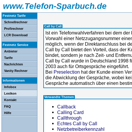
www.Telefon-Sparbuch.de
Festnetz Tarife
Schnellrechner
Call by Call
Profirechner
Ist ein Telefonwahlverfahren bei dem der
LCR Download
Vorwahl einer Netzzugangsnummer einen A
möglich, wenn der Direktanschluss bei d
Festnetz Service
Call by Call bietet den Vorteil, dass der 
Anbieter
bindet, sondern je nach Zeit- und Entfer
Tarife
Call by Call wurde in Deutschland 1998 
Nachrichten
2003 auch für Ortsgespräche eingeführt.
Vanity Rechner
Bei
Preselection
hat der Kunde einen Vert
die Abwicklung der Gespräche, wobei kei
Informationen
Gespräche automatisch über einen bestim
Infobox
Lexikon
Verwandte Themen
Kontakt
Callback
FAQ
Calling Card
Hilfe
Callthrough
Echtes Call by Call
Netzbetreiberkennzahl