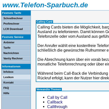
www.Telefon-Sparbuch.de
Festnetz Tarife
Schnellrechner
Calling Card
Profirechner
Calling Cards bieten die Möglichkeit, bar
LCR Download
Ausland zu telefonieren. Damit können G
Telefonzelle oder vom Ausland aus gefüh
Festnetz Service
Anbieter
Der Anrufer wählt eine kostenfreie Telef
Tarife
schließlich die gewünschte Rufnummer e
Nachrichten
Vanity Rechner
Die Abrechnung kann über ein vorab beza
monatliche Telefonrechnung oder über ein
Informationen
Infobox
Während beim Call-Back die Verbindung 
Lexikon
Rückruf erfolgt, kann der Nutzer hier dire
Kontakt
FAQ
Verwandte Themen
Hilfe
Call by Call
Callback
Callthrough