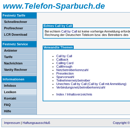
www.Telefon-Sparbuch.de
Festnetz Tarife
Schnellrechner
Echtes Call by Call
Profirechner
Bei echtem
Call by Call
ist keine vorherige Anmeldung erford
LCR Download
Rechnung der Deutschen Telekom bzw. des Betreibers des 
Festnetz Service
Verwandte Themen
Anbieter
Call by Call
Tarife
Callback
Calling Card
Nachrichten
Callthrough
Vanity Rechner
Netzbetreiberkennzahl
Preselection
Sparvorwahl
Informationen
Teilnehmernetzbetreiber
Unechtes Call by Call (Call by Call mit Anmeldung)
Infobox
Verbindungsnetzbetreiberkennzahl
Lexikon
Index / Inhaltsverzeichnis
Kontakt
FAQ
Hilfe
Impressum
|
Haftungsausschluß
Copyright ©