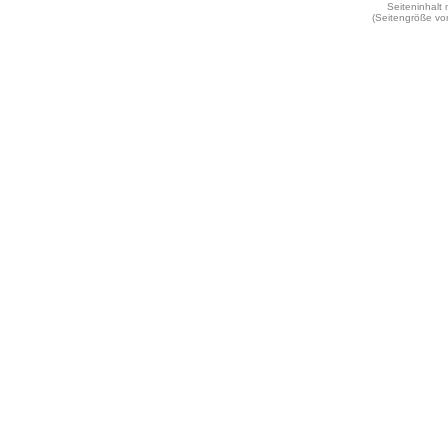
Seiteninhalt
(Seitengröße vo