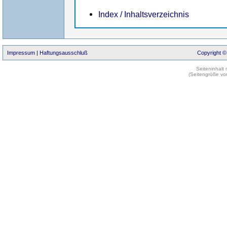
Index / Inhaltsverzeichnis
Impressum
|
Haftungsausschluß
Copyright ©
Seiteninhalt
(Seitengröße vo