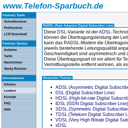
www.Telefon-Sparbuch.de
Festnetz Tarife
Schnellrechner
RADSL (Rate-Adaptive Digital Subscriber Line)
Profirechner
Diese
DSL
-Variante ist der
ADSL
-Techno
LCR Download
können die Übertragungsleistung der Lei
kann das RADSL-Modem die Übertragungs
Festnetz Service
jeweils bestehende Leitungsqualität an
Anbieter
Geschwindigkeit sind asymmetrisch und 
Tarife
Diese Übertragungsart ist vor allem für T
Nachrichten
Vermittlungsstelle entfernt wohnen, als e
Vanity Rechner
Verwandte Themen
Informationen
Infobox
ADSL (Asymmetric Digital Subscribe
Lexikon
DSL (Digital Subscriber Line)
Kontakt
HDSL (High-bit-rate Digital Subscri
IDSL (ISDN Digital Subscriber Line)
FAQ
SDSL (Symmetric Digital Subscriber
Hilfe
TDSL (Telekom Digital Subscriber L
VDSL (Very High Bitrate Digital Sub
xDSL