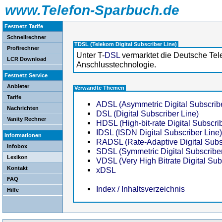
www.Telefon-Sparbuch.de
Festnetz Tarife
Schnellrechner
TDSL (Telekom Digital Subscriber Line)
Profirechner
Unter T-
DSL
vermarktet die Deutsche Te
LCR Download
Anschlusstechnologie.
Festnetz Service
Anbieter
Verwandte Themen
Tarife
ADSL (Asymmetric Digital Subscribe
Nachrichten
DSL (Digital Subscriber Line)
Vanity Rechner
HDSL (High-bit-rate Digital Subscri
IDSL (ISDN Digital Subscriber Line)
Informationen
RADSL (Rate-Adaptive Digital Subsc
Infobox
SDSL (Symmetric Digital Subscriber
Lexikon
VDSL (Very High Bitrate Digital Sub
Kontakt
xDSL
FAQ
Index / Inhaltsverzeichnis
Hilfe