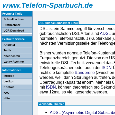
www.Telefon-Sparbuch.de
Festnetz Tarife
Schnellrechner
DSL (Digital Subscriber Line)
Profirechner
DSL ist ein Sammelbegriff für verschien
LCR Download
gebräuchlichsten DSL Arten sind
ADSL
u
normalen Telefonanschluß (Kupferkabel), 
Festnetz Service
nächsten Vermittlungsstelle der Telefonges
Anbieter
Tarife
Bisher wurden normale Telefon-Kupferkab
Nachrichten
Frequenzbereich genutzt. Die von der US
Vanity Rechner
entwickelte DSL-Technik verwendet das 
Telefongesprächen oder auch der
ISDN
-
Informationen
nicht die komplette
Bandbreite
(zwischen 
Infobox
werden, weil dann Störungen auftreten, d
Lexikon
Übertragungskapazität enorm. Mehr als 8 
mit
ISDN
, können theoretisch pro Sekund
Kontakt
etwa 12mal so viel, gesendet werden.
FAQ
Hilfe
Verwandte Themen
ADSL (Asymmetric Digital Subscribe