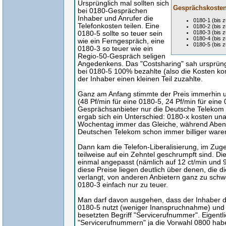
Ursprünglich mal sollten sich
Gesprächskosten 
bei 0180-Gesprächen
Inhaber und Anrufer die
0180-1 (bis z
Telefonkosten teilen. Eine
0180-2 (bis 
0180-3 (bis z
0180-5 sollte so teuer sein
0180-4 (bis 
wie ein Ferngespräch, eine
0180-5 (bis z
0180-3 so teuer wie ein
Regio-50-Gespräch seligen
Angedenkens. Das "Costsharing" sah ursprüngl
bei 0180-5 100% bezahlte (also die Kosten ko
der Inhaber einen kleinen Teil zuzahlte.
Ganz am Anfang stimmte der Preis immerhin u
(48 Pf/min für eine 0180-5, 24 Pf/min für eine
Gesprächsanbieter nur die Deutsche Telekom :
ergab sich ein Unterschied: 0180-x kosten un
Wochentag immer das Gleiche, während Aben
Deutschen Telekom schon immer billiger waren 
Dann kam die Telefon-Liberalisierung, im Zug
teilweise auf ein Zehntel geschrumpft sind. Di
einmal angepasst (nämlich auf 12 ct/min und 9 
diese Preise liegen deutlich über denen, die 
verlangt, von anderen Anbietern ganz zu schw
0180-3 einfach nur zu teuer.
Man darf davon ausgehen, dass der Inhaber d
0180-5 nutzt (weniger Inanspruchnahme) und gl
besetzten Begriff "Servicerufnummer". Eigentli
"Servicerufnummern" ja die Vorwahl 0800 hab