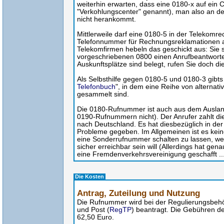
weiterhin erwarten, dass eine 0180-x auf ein C
"Verkohlungscenter" genannt), man also an de
nicht herankommt.
Mittlerweile darf eine 0180-5 in der Telekomr
Telefonnummer für Rechnungsreklamationen 
Telekomfirmen hebeln das geschickt aus: Sie 
vorgeschriebenen 0800 einen Anrufbeantworter
Auskunftsplätze sind belegt, rufen Sie doch di
Als Selbsthilfe gegen 0180-5 und 0180-3 gibts 
Telefonbuch
", in dem eine Reihe von alterna
gesammelt sind.
Die 0180-Rufnummer ist auch aus dem Ausland
0190-Rufnummern nicht). Der Anrufer zahlt d
nach Deutschland. Es hat diesbezüglich in der
Probleme gegeben. Im Allgemeinen ist es kein
eine Sonderrufnummer schalten zu lassen, w
sicher erreichbar sein will (Allerdings hat gen
eine Fremdenverkehrsvereinigung geschafft ...
Die Kosten
Antrag, Zuteilung und Nutzung
Die Rufnummer wird bei der Regulierungsbeh
und Post (
RegTP
) beantragt. Die Gebühren d
62,50 Euro.