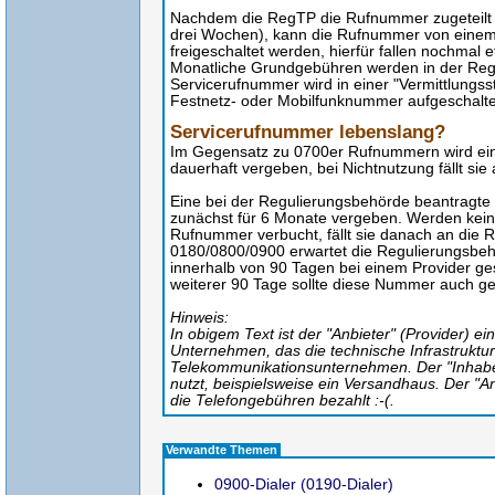
Nachdem die RegTP die Rufnummer zugeteilt h
drei Wochen), kann die Rufnummer von einem 
freigeschaltet werden, hierfür fallen nochmal 
Monatliche Grundgebühren werden in der Rege
Servicerufnummer wird in einer "Vermittlungss
Festnetz- oder Mobilfunknummer aufgeschalte
Servicerufnummer lebenslang?
Im Gegensatz zu 0700er Rufnummern wird ei
dauerhaft vergeben, bei Nichtnutzung fällt sie
Eine bei der Regulierungsbehörde beantragte
zunächst für 6 Monate vergeben. Werden kein
Rufnummer verbucht, fällt sie danach an die 
0180/0800/0900 erwartet die Regulierungsbe
innerhalb von 90 Tagen bei einem Provider ges
weiterer 90 Tage sollte diese Nummer auch g
Hinweis:
In obigem Text ist der "Anbieter" (Provider) 
Unternehmen, das die technische Infrastruktur 
Telekommunikationsunternehmen. Der "Inhaber
nutzt, beispielsweise ein Versandhaus. Der "An
die Telefongebühren bezahlt :-(.
Verwandte Themen
0900-Dialer (0190-Dialer)