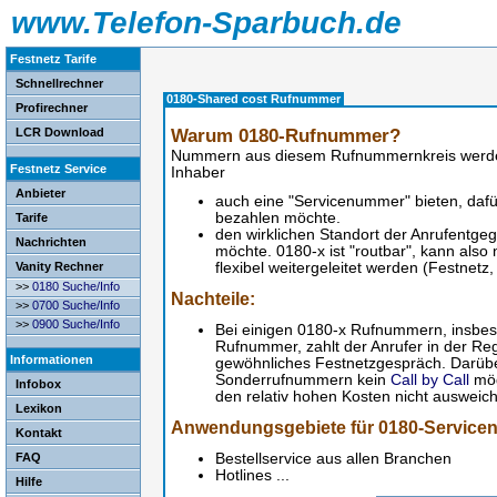
www.Telefon-Sparbuch.de
Festnetz Tarife
Schnellrechner
0180-Shared cost Rufnummer
Profirechner
Warum 0180-Rufnummer?
LCR Download
Nummern aus diesem Rufnummernkreis werden
Festnetz Service
Inhaber
Anbieter
auch eine "Servicenummer" bieten, dafü
bezahlen möchte.
Tarife
den wirklichen Standort der Anrufentg
Nachrichten
möchte. 0180-x ist "routbar", kann also
Vanity Rechner
flexibel weitergeleitet werden (Festnetz
>>
0180 Suche/
Info
Nachteile:
>>
0700 Suche/
Info
>>
0900 Suche/
Info
Bei einigen 0180-x Rufnummern, insbe
Rufnummer, zahlt der Anrufer in der Rege
Informationen
gewöhnliches Festnetzgespräch. Darüber
Sonderrufnummern kein
Call by Call
mög
Infobox
den relativ hohen Kosten nicht ausweic
Lexikon
Anwendungsgebiete für 0180-Service
Kontakt
FAQ
Bestellservice aus allen Branchen
Hotlines ...
Hilfe