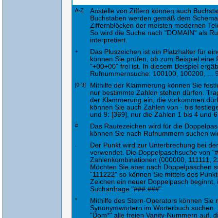
A-Z
Anstelle von Ziffern können auch Buchs
Buchstaben werden gemäß dem Schema z
Ziffernblöcken der meisten modernen Tel
So wird die Suche nach "DOMAIN" als R
interpretiert.
+
Das Pluszeichen ist ein Platzhalter für e
können Sie prüfen, ob zum Beispiel ein
"+00+00" frei ist. In diesem Beispiel ergä
Rufnummernsuche: 100100, 100200, ... 
[0-9]
Mithilfe der Klammerung können Sie festl
nur bestimmte Zahlen stehen dürfen. Tra
der Klammerung ein, die vorkommen dürfe
können Sie auch Zahlen von - bis festlege
und 9: [369], nur die Zahlen 1 bis 4 und 6 
#
Das Rautezeichen wird für die Doppelpa
können Sie nach Rufnummern suchen wie
.
Der Punkt wird zur Unterbrechung bei d
verwendet. Die Doppelpaschsuche von "#
Zahlenkombinationen (000000, 111111, 22
Möchten Sie aber nach Doppelpaschen s
"111222" so können Sie mittels des Punk
Zeichen ein neuer Doppelpasch beginnt, i
Suchanfrage "###.###"
*
Mithilfe des Stern-Operators können Sie n
Synonymwörtern im Wörterbuch suchen. S
"Dom*" alle freien Vanity-Nummern auf, d