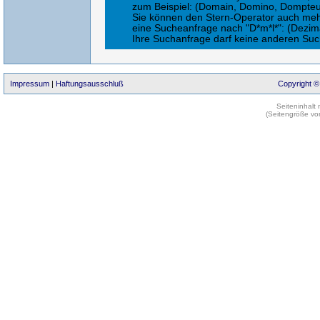
zum Beispiel: (Domain, Domino, Dompteur,
Sie können den Stern-Operator auch meh
eine Sucheanfrage nach "D*m*l*": (Dezimal
Ihre Suchanfrage darf keine anderen Suc
Impressum
|
Haftungsausschluß
Copyright ©
Seiteninhalt
(Seitengröße vo