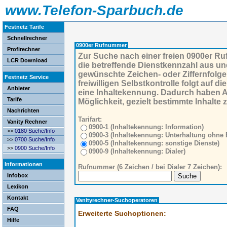
www.Telefon-Sparbuch.de
Festnetz Tarife
Schnellrechner
0900er Rufnummer
Profirechner
Zur Suche nach einer freien 0900er Ru
LCR Download
die betreffende Dienstkennzahl aus un
gewünschte Zeichen- oder Ziffernfolge
Festnetz Service
freiwilligen Selbstkontrolle folgt auf 
Anbieter
eine Inhaltekennung. Dadurch haben 
Tarife
Möglichkeit, gezielt bestimmte Inhalte 
Nachrichten
Tarifart:
Vanity Rechner
0900-1 (Inhaltekennung: Information)
>>
0180 Suche/
Info
0900-3 (Inhaltekennung: Unterhaltung ohne E
>>
0700 Suche/
Info
0900-5 (Inhaltekennung: sonstige Dienste)
>>
0900 Suche/
Info
0900-9 (Inhaltekennung: Dialer)
Informationen
Rufnummer (6 Zeichen / bei Dialer 7 Zeichen):
Infobox
Lexikon
Kontakt
Vanityrechner-Suchoperatoren
FAQ
Erweiterte Suchoptionen:
Hilfe