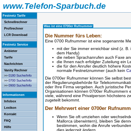
www.Telefon-Sparbuch.de
Festnetz Tarife
Schnellrechner
Was ist eine 0700er Rufnummer
Profirechner
Die Nummer fürs Leben:
LCR Download
Eine 0700 Rufnummer ist eine sogenannte 
Festnetz Service
mit der Sie immer erreichbar sind (z. B
Anbieter
dem Handy)
die neben Sprachanrufen auch Faxe a
Tarife
die Ihnen nach erfolgter Zuteilung ein 
Nachrichten
die für den Anrufer deutlich höhere Kost
Vanity Rechner
normale Festnetznummer (auch kein
Ca
>>
0180 Suche/
Info
Die 0700er Rufnummer können Sie selbst best
>>
0700 Suche/
Info
der Regulierungsbehörde für Telekommunikati
>>
0900 Suche/
Info
oder Ihre Firma vergeben. Auch juristische Pe
Organisationen können 0700er Rufnummern er
Informationen
viele, während eine Privatperson höchstens 
zugeteilt bekommt.
Infobox
Der Mehrwert einer 0700er Rufnumm
Lexikon
Kontakt
Wenn Sie oft umziehen oder wechselnde
FAQ
Mallorca überwintern), bleiben Sie denn
bestimmen, wohin die Anrufe verbunden
Hilfe
dies jederzeit ändern.